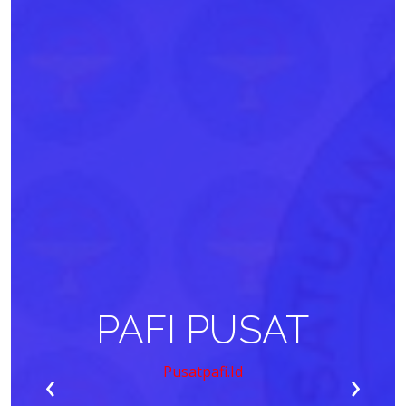
PAFI PUSAT
‹
›
Pusatpafi.id